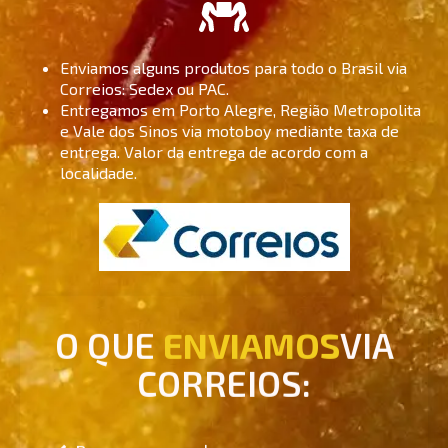
Enviamos alguns produtos para todo o Brasil via
Correios: Sedex ou PAC.
Entregamos em Porto Alegre, Região Metropolita
e Vale dos Sinos via motoboy mediante taxa de
entrega. Valor da entrega de acordo com a
localidade.
O QUE
ENVIAMOS
VIA
CORREIOS:
Passas em geral