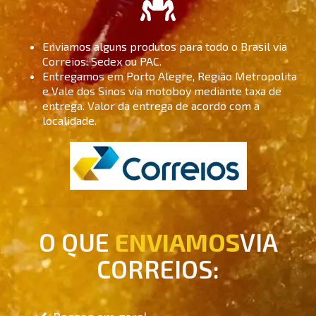
Enviamos alguns produtos para todo o Brasil via
Correios: Sedex ou PAC.
Entregamos em Porto Alegre, Região Metropolita
e Vale dos Sinos via motoboy mediante taxa de
entrega. Valor da entrega de acordo com a
localidade.
O QUE
ENVIAMOS
VIA
CORREIOS:
Passas em geral