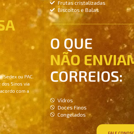
Frutas cristalizadas
Biscoitos e Balas
SA
O QUE
NÃO ENVIA
CORREIOS:
s: Sedex ou PAC.
 dos Sinos via
 acordo com a
Vídros
Doces Finos
Congelados
FALE CONOS