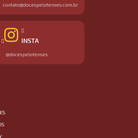
contato@docespelotenses.com.br
INSTA
@docespelotenses
ES
OS
Y