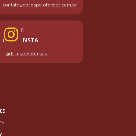
contato@docespelotenses.com.br
INSTA
@docespelotenses
ES
OS
Y