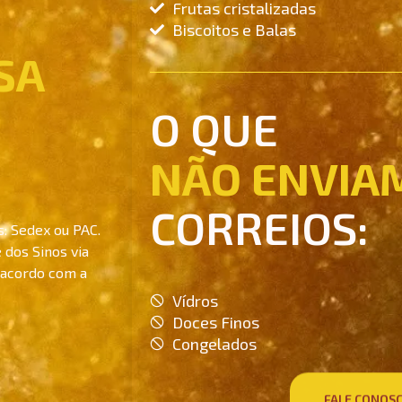
Frutas cristalizadas
Biscoitos e Balas
SA
O QUE
NÃO ENVIA
CORREIOS:
s: Sedex ou PAC.
 dos Sinos via
 acordo com a
Vídros
Doces Finos
Congelados
FALE CONOS